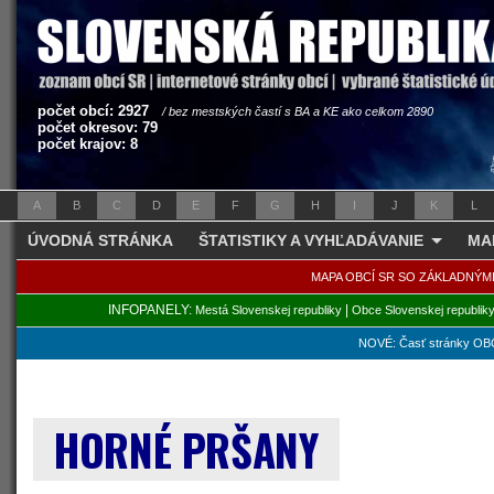
počet obcí: 2927
/ bez mestských častí s BA a KE ako celkom 2890
počet okresov: 79
počet krajov: 8
A
B
C
D
E
F
G
H
I
J
K
L
ÚVODNÁ STRÁNKA
ŠTATISTIKY A VYHĽADÁVANIE
MA
MAPA OBCÍ SR SO ZÁKLADNÝM
INFOPANELY:
|
Mestá Slovenskej republiky
Obce Slovenskej republik
NOVÉ: Časť stránky OBC
HORNÉ PRŠANY