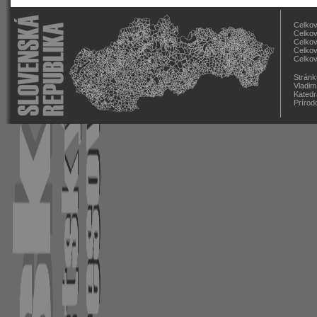
Celkov
Celkov
Celkov
Celkov
Celkov
Stránk
Vladim
Katedr
Prírod