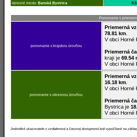
okresné mesto:
Banská Bystrica
9.5
Porovnanie s priemern
Priemerná vz
78.81 km
.
V obci Horné 
porovnanie s krajskou úrovňou
Priemerná č
kraji je
69.54 
V obci Horné 
Priemerná vz
16.18 km
.
V obci Horné 
porovnanie s okresnou úrovňou
Priemerná č
Bystrica je
18
V obci Horné 
Jednotlivé ukazovatele o vzdialenosti a časovej dostupnosti boli vypočítané na zákl