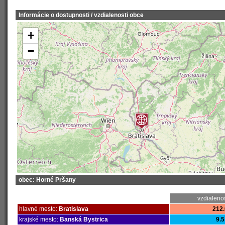
Informácie o dostupnosti / vzdialenosti obce
+
−
obec: Horné Pršany
vzdialeno
hlavné mesto:
Bratislava
212.
krajské mesto:
Banská Bystrica
9.5