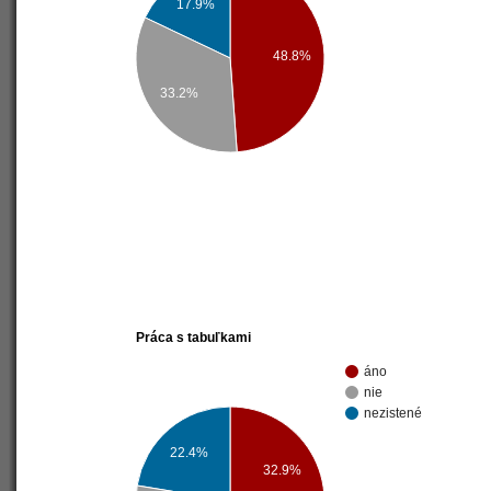
17.9%
48.8%
33.2%
Práca s tabuľkami
áno
nie
nezistené
22.4%
32.9%