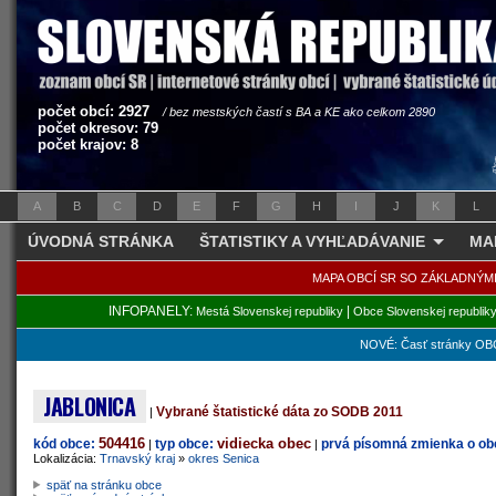
počet obcí: 2927
/ bez mestských častí s BA a KE ako celkom 2890
počet okresov: 79
počet krajov: 8
A
B
C
D
E
F
G
H
I
J
K
L
ÚVODNÁ STRÁNKA
ŠTATISTIKY A VYHĽADÁVANIE
MA
MAPA OBCÍ SR SO ZÁKLADNÝM
INFOPANELY:
|
Mestá Slovenskej republiky
Obce Slovenskej republik
NOVÉ: Časť stránky OBC
JABLONICA
Vybrané štatistické dáta zo SODB 2011
|
504416
vidiecka obec
kód obce:
typ obce:
prvá písomná zmienka o obc
|
|
Lokalizácia:
Trnavský kraj
»
okres Senica
späť na stránku obce