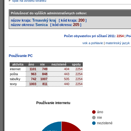
späť na úvodnú stránku
Príslušnosť do vyšších administratívnych celkov:
Trnavský kraj
200
názov kraja:
[ kód kraja:
]
Senica
205
názov okresu:
[ kód okresu:
]
Počet obyvateľov pri sčítaní 2011:
2254
|
Poč
vek a pohlavie
|
materinský jazyk
Používanie PC
aktivita
áno
nie
nezistené
spolu
internet
1101
749
404
2254
pošta
963
848
443
2254
tabuľky
742
1007
505
2254
texty
1003
811
440
2254
Používanie internetu
áno
nie
nezistené