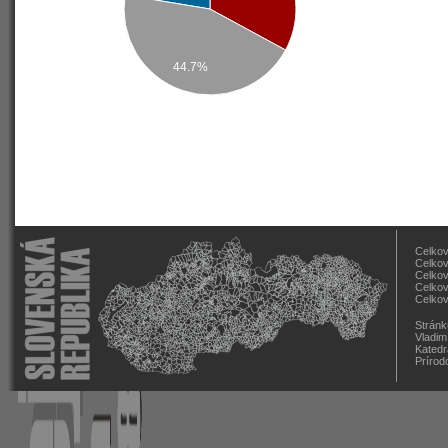
44.7%
Celkov
Celkov
Celkov
Celkov
Celkov
Stránk
Vladim
Katedr
Prírod