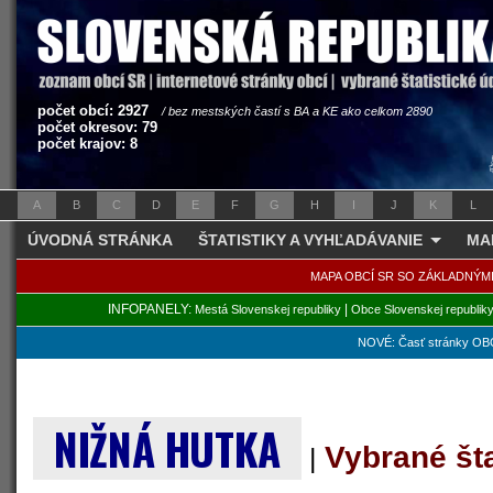
počet obcí: 2927
/ bez mestských častí s BA a KE ako celkom 2890
počet okresov: 79
počet krajov: 8
A
B
C
D
E
F
G
H
I
J
K
L
ÚVODNÁ STRÁNKA
ŠTATISTIKY A VYHĽADÁVANIE
MA
MAPA OBCÍ SR SO ZÁKLADNÝM
INFOPANELY:
|
Mestá Slovenskej republiky
Obce Slovenskej republik
NOVÉ: Časť stránky OBC
NIŽNÁ HUTKA
Vybrané št
|