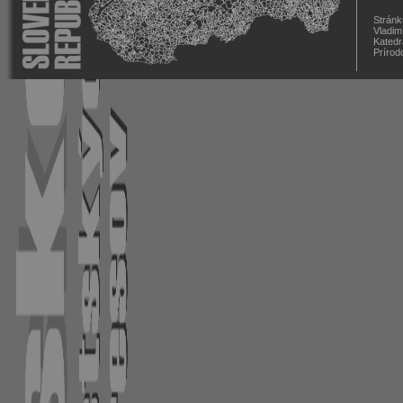
Stránk
Vladim
Katedr
Prírod