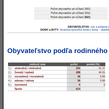
Počet obyvateľov pri sčítaní 2001:
Počet obyvateľov pri sčítaní 2011:
Počet obyvateľov pri sčítaní
2021
:
OBYVATEĽSTVO
:
vek a pohlavie
DOMY a BYTY
:
štruktúra bytového fondu
|
domy - obdobi
Obyvateľstvo podľa rodinného
rodinný stav
počet
podiel (%)
1.)
slobodný / slobodná
254
41.37
2.)
ženatý / vydatá
288
46.91
3.)
rozvedený / rozvedená
36
5.86
4.)
vdovec / vdova
36
5.86
5.)
nezistené
0
0
Spolu
614