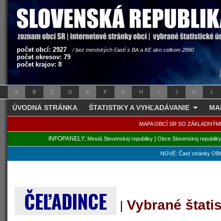
počet obcí: 2927
/ bez mestských častí s BA a KE ako celkom 2890
počet okresov: 79
počet krajov: 8
A
B
C
D
E
F
G
H
I
J
K
L
ÚVODNÁ STRÁNKA
ŠTATISTIKY A VYHĽADÁVANIE
MA
MAPA OBCÍ SR SO ZÁKLADNÝM
INFOPANELY:
|
Mestá Slovenskej republiky
Obce Slovenskej republik
NOVÉ: Časť stránky OBC
ČEĽADINCE
Vybrané štati
|