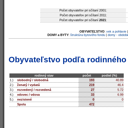
Počet obyvateľov pri sčítaní 2001:
Počet obyvateľov pri sčítaní 2011:
Počet obyvateľov pri sčítaní
2021
:
OBYVATEĽSTVO
:
vek a pohlavie
DOMY a BYTY
:
štruktúra bytového fondu
|
domy - obdobi
Obyvateľstvo podľa rodinného
rodinný stav
počet
podiel (%)
1.)
slobodný / slobodná
193
40.89
2.)
ženatý / vydatá
219
46.4
3.)
rozvedený / rozvedená
27
5.72
4.)
vdovec / vdova
33
6.99
5.)
nezistené
0
0
Spolu
472