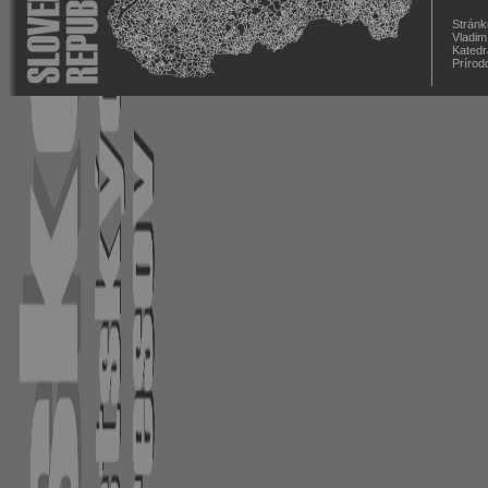
Stránk
Vladim
Katedr
Prírod