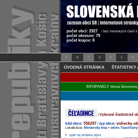
počet obcí: 2927
/ bez mestských častí 
počet okresov: 79
počet krajov: 8
A
B
C
D
E
F
G
ÚVODNÁ STRÁNKA
ŠTATISTIKY
INFOPANELY:
Mestá Slovenskej 
ČEĽADINCE
Vybrané štatistické 
|
556297
vidiecka o
kód obce:
typ obce:
|
Lokalizácia:
Nitriansky kraj
»
okres Topoľčany
späť na stránku obce