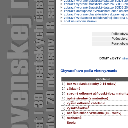
zobraziť vybrané štatistické dáta zo SODB 2
zobraziť vybrané štatistické dáta zo SODB 20
zobraziť vybrané štatistické dáta zo SODB 2
zobraziť dostupnosť / vzdialenosť obce od o
zobraziť vybrané charakteristiky dopravnej d
zobraziť vzdialenosť od ľubovoľnej obce (na z
späť na úvodnú stránku
Počet obyva
Počet obyva
Počet obyva
DOMY a BYTY
:
štru
Obyvateľstvo podľa vierovyznania
vzdelanie
1.)
bez vzdelania (osoby 0-14 rokov)
2.)
základné
3.)
stredné odborné učňovské (bez maturity
4.)
úplné stredné (s maturitou)
5.)
vyššie odborné vzdelanie
6.)
vysokoškolské
7.)
bez školského vzdelania (15+ rokov)
8.)
nezistené
Spolu