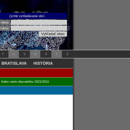
rýchle vyhľadávanie obcí
v obce:
d obce:
T
U
V
W
X
Y
Z
BRATISLAVA
HISTÓRIA
|
Index rastu obyvateľov 2021/2011