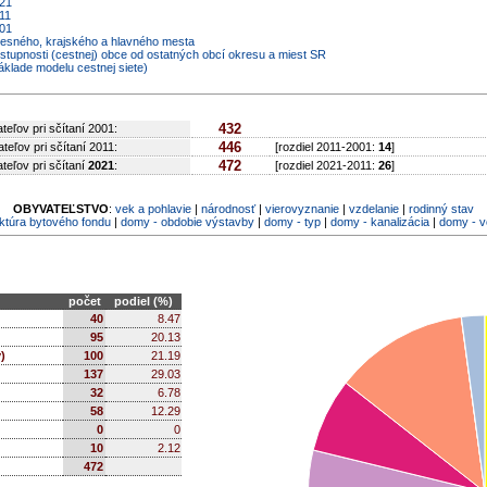
021
11
001
kresného, krajského a hlavného mesta
ostupnosti (cestnej) obce od ostatných obcí okresu a miest SR
áklade modelu cestnej siete)
432
teľov pri sčítaní 2001:
446
teľov pri sčítaní 2011:
[rozdiel 2011-2001:
14
]
472
teľov pri sčítaní
2021
:
[rozdiel 2021-2011:
26
]
OBYVATEĽSTVO
:
vek a pohlavie
|
národnosť
|
vierovyznanie
|
vzdelanie
|
rodinný stav
ktúra bytového fondu
|
domy - obdobie výstavby
|
domy - typ
|
domy - kanalizácia
|
domy - 
počet
podiel (%)
40
8.47
95
20.13
)
100
21.19
137
29.03
32
6.78
58
12.29
0
0
10
2.12
472