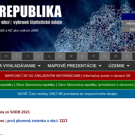
názo
kó
s BA a KE ako celkom 2890
H
I
J
K
L
M
N
O
P
Q
R
S
 A VYHĽADÁVANIE
MAPOVÉ PREZENTÁCIE
ÚZEMIE
|
MAPA OBCÍ SR SO ZÁKLADNÝMI INFORMÁCIAMI
Informačný poster o obciach SR
|
|
republiky
Obce Slovenskej republiky
Obce Slovenskej republiky (príslušnosť k okresom)
NOVÉ: Časť stránky OBCÍ SR prerobená do responzívneho dizajnu
dáta zo SODB 2021
bec
1113
prvá písomná zmienka o obci:
|