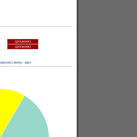
(prírastok)
(prírastok)
vodovod
|
domy - plyn