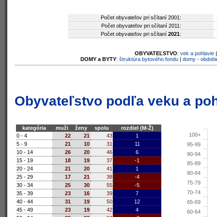
Počet obyvateľov pri sčítaní 2001:
Počet obyvateľov pri sčítaní 2011:
Počet obyvateľov pri sčítaní
2021
:
OBYVATEĽSTVO
:
vek a pohlavie
DOMY a BYTY
:
štruktúra bytového fondu
|
domy - obdobi
Obyvateľstvo podľa veku a poh
kategória
muži
ženy
spolu
rozdiel (M-Ž)
100+
0 - 4
22
21
43
1
5 - 9
21
10
31
11
95-99
10 - 14
26
20
46
6
90-94
15 - 19
18
19
37
-1
85-89
20 - 24
21
20
41
1
80-84
25 - 29
17
21
38
-4
75-79
30 - 34
25
30
55
-5
70-74
35 - 39
23
16
39
7
40 - 44
31
19
50
12
65-69
45 - 49
23
19
42
4
60-64