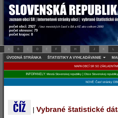
počet obcí: 2927
/ bez mestských častí s BA a KE ako celkom 2890
počet okresov: 79
počet krajov: 8
A
B
C
D
E
F
G
H
I
J
K
L
ÚVODNÁ STRÁNKA
ŠTATISTIKY A VYHĽADÁVANIE
MA
MAPA OBCÍ SR SO ZÁKLADNÝM
INFOPANELY:
|
Mestá Slovenskej republiky
Obce Slovenskej republik
NOVÉ: Časť stránky OBC
ČÍŽ
Vybrané štatistické d
|