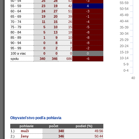
50 - 54
25
28
53
-3
55-59
55 - 59
23
19
42
4
50-54
60 - 64
24
27
51
-3
45-49
65 - 69
19
20
39
-1
40-44
70 - 74
11
15
26
-4
75 - 79
5
10
15
-5
35-39
80 - 84
5
13
18
-8
30-34
85 - 89
1
9
10
-8
25-29
90 - 94
0
8
8
-8
20-24
95 - 99
0
2
2
-2
15-19
100 a viac
0
0
0
0
10-14
spolu
340
346
686
-6
5-9
0-4
40
Obyvateľstvo podľa pohlavia
pohlavie
počet
podiel (%)
1.)
muži
340
49.56
2.)
ženy
346
50.44