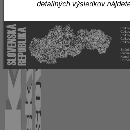
detailných výsledkov nájdet
Celkov
Celkov
Celkov
Celkov
Celkov
Stránk
Vladim
Katedr
Prírod