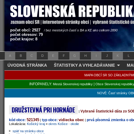
počet obcí: 2927
/ bez mestských častí s BA a KE ako celkom 2890
počet okresov: 79
počet krajov: 8
A
B
C
D
E
F
G
H
I
J
K
L
ÚVODNÁ STRÁNKA
ŠTATISTIKY A VYHĽADÁVANIE
MA
MAPA OBCÍ SR SO ZÁKLADNÝM
INFOPANELY:
|
Mestá Slovenskej republiky
Obce Slovenskej republik
NOVÉ: Časť stránky OBC
DRUŽSTEVNÁ PRI HORNÁDE
Vybrané štatistické dáta zo S
|
521345
vidiecka obec
kód obce:
typ obce:
prvá písomná zmienka o obc
|
|
Lokalizácia:
Košický kraj
»
okres Košice - okolie
späť na stránku obce