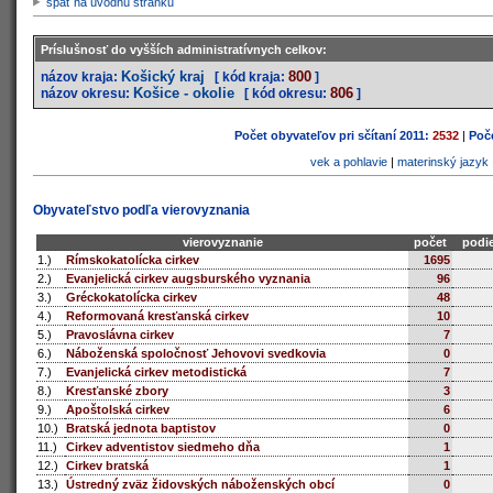
späť na úvodnú stránku
Príslušnosť do vyšších administratívnych celkov:
Košický kraj
800
názov kraja:
[ kód kraja:
]
Košice - okolie
806
názov okresu:
[ kód okresu:
]
Počet obyvateľov pri sčítaní 2011:
2532
|
Poče
vek a pohlavie
|
materinský jazyk
Obyvateľstvo podľa vierovyznania
vierovyznanie
počet
podie
1.)
Rímskokatolícka cirkev
1695
2.)
Evanjelická cirkev augsburského vyznania
96
3.)
Gréckokatolícka cirkev
48
4.)
Reformovaná kresťanská cirkev
10
5.)
Pravoslávna cirkev
7
6.)
Náboženská spoločnosť Jehovovi svedkovia
0
7.)
Evanjelická cirkev metodistická
7
8.)
Kresťanské zbory
3
9.)
Apoštolská cirkev
6
10.)
Bratská jednota baptistov
0
11.)
Cirkev adventistov siedmeho dňa
1
12.)
Cirkev bratská
1
13.)
Ústredný zväz židovských náboženských obcí
0