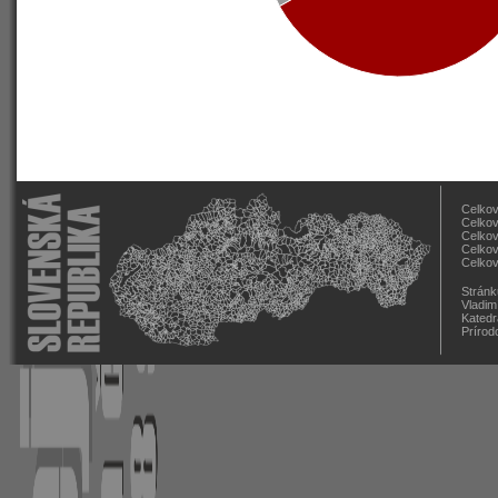
Celkov
Celkov
Celkov
Celkov
Celkov
Stránk
Vladim
Katedr
Prírod