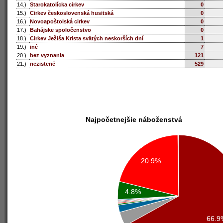
14.)
Starokatolícka cirkev
0
15.)
Cirkev československá husitská
0
16.)
Novoapoštolská cirkev
0
17.)
Bahájske spoločenstvo
0
18.)
Cirkev Ježiša Krista svätých neskorších dní
1
19.)
iné
7
20.)
bez vyznania
121
21.)
nezistené
529
Najpočetnejšie náboženstvá
20.9%
4.8%
66.9