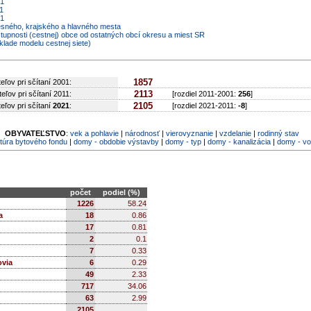
21
1
01
resného, krajského a hlavného mesta
stupnosti (cestnej) obce od ostatných obcí okresu a miest SR
klade modelu cestnej siete)
1857
eľov pri sčítaní 2001:
2113
eľov pri sčítaní 2011:
[rozdiel 2011-2001:
256
]
2105
eľov pri sčítaní
2021
:
[rozdiel 2021-2011:
-8
]
OBYVATEĽSTVO
:
vek a pohlavie
|
národnosť
|
vierovyznanie
|
vzdelanie
|
rodinný stav
túra bytového fondu
|
domy - obdobie výstavby
|
domy - typ
|
domy - kanalizácia
|
domy - v
počet
podiel (%)
1226
58.24
a
18
0.86
17
0.81
2
0.1
7
0.33
ovia
6
0.29
49
2.33
717
34.06
63
2.99
2105