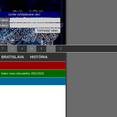
rýchle vyhľadávanie obcí
v obce:
d obce:
T
U
V
W
X
Y
Z
BRATISLAVA
HISTÓRIA
|
Index rastu obyvateľov 2021/2011