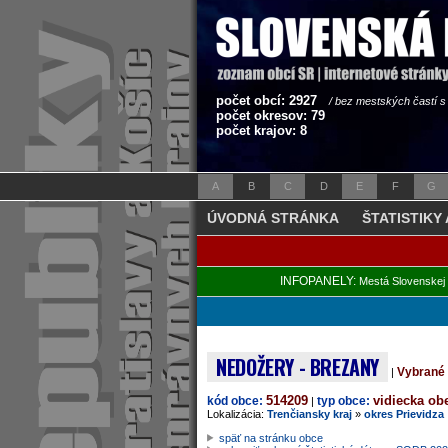
počet obcí: 2927
/ bez mestských častí 
počet okresov: 79
počet krajov: 8
A
B
C
D
E
F
G
ÚVODNÁ STRÁNKA
ŠTATISTIKY
INFOPANELY:
Mestá Slovenskej 
NEDOŽERY - BREZANY
Vybrané 
|
514209
vidiecka ob
kód obce:
typ obce:
|
Lokalizácia:
Trenčiansky kraj
»
okres Prievidza
späť na stránku obce