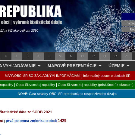
názo
kó
s BA a KE ako celkom 2890
H
I
J
K
L
M
N
O
P
Q
R
S
 A VYHĽADÁVANIE
MAPOVÉ PREZENTÁCIE
ÚZEMIE
|
MAPA OBCÍ SR SO ZÁKLADNÝMI INFORMÁCIAMI
Informačný poster o obciach SR
|
|
republiky
Obce Slovenskej republiky
Obce Slovenskej republiky (príslušnosť k okresom)
NOVÉ: Časť stránky OBCÍ SR prerobená do responzívneho dizajnu
štatistické dáta zo SODB 2021
ec
1429
prvá písomná zmienka o obci:
|