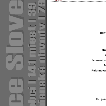
Bez 
Bez 
Ne
Ne
Jehovovi s
Jehovovi s
P
P
Reformovan
Reformovan
Zdroj dá