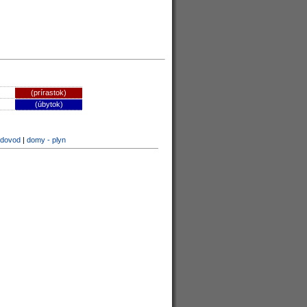
(prírastok)
(úbytok)
odovod
|
domy - plyn