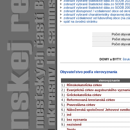
zobraziť vybrané štatistické dáta zo SODB 20
zobraziť vybrané štatistické dáta zo SODB 201
zobraziť vybrané štatistické dáta zo SODB 20
zobraziť dostupnosť / vzdialenosť obce od ok
zobraziť vybrané charakteristiky dopravnej do
zobraziť vzdialenosť od ľubovoľnej obce (na zá
späť na úvodnú stránku
Počet obyvat
Počet obyvat
Počet obyvat
DOMY a BYTY
:
štruk
Obyvateľstvo podľa vierovyznania
vierovyznanie
1.)
Rímskokatolícka cirkev
2.)
Evanjelická cirkev augsburského vyznani
3.)
Gréckokatolícka cirkev
4.)
Reformovaná kresťanská cirkev
5.)
Pravoslávna cirkev
6.)
Náboženská spoločnosť Jehovovi svedk
7.)
iné
8.)
bez vyznania
9.)
nezistené
Spolu