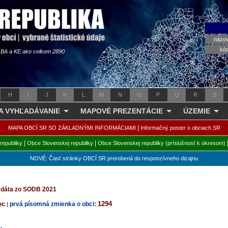
názo
kó
s BA a KE ako celkom 2890
H
I
J
K
L
M
N
O
P
Q
R
S
 A VYHĽADÁVANIE
MAPOVÉ PREZENTÁCIE
ÚZEMIE
|
MAPA OBCÍ SR SO ZÁKLADNÝMI INFORMÁCIAMI
Informačný poster o obciach SR
|
|
republiky
Obce Slovenskej republiky
Obce Slovenskej republiky (príslušnosť k okresom)
NOVÉ: Časť stránky OBCÍ SR prerobená do responzívneho dizajnu
é dáta zo SODB 2021
ec
1294
prvá písomná zmienka o obci:
|