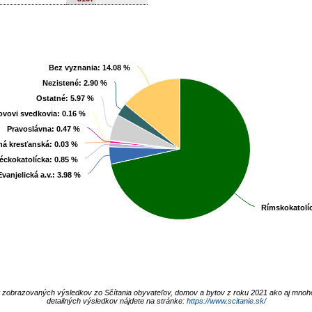
Bez vyznania
Bez vyznania
: 14.08 %
: 14.08 %
Nezistené
Nezistené
: 2.90 %
: 2.90 %
Ostatné
Ostatné
: 5.97 %
: 5.97 %
ovovi svedkovia
ovovi svedkovia
: 0.16 %
: 0.16 %
Pravoslávna
Pravoslávna
: 0.47 %
: 0.47 %
á kresťanská
á kresťanská
: 0.03 %
: 0.03 %
éckokatolícka
éckokatolícka
: 0.85 %
: 0.85 %
Evanjelická a.v.
Evanjelická a.v.
: 3.98 %
: 3.98 %
Rímskokatolí
Rímskokatolí
t zobrazovaných výsledkov zo Sčítania obyvateľov, domov a bytov z roku 2021 ako aj mnoh
detailných výsledkov nájdete na stránke:
https://www.scitanie.sk/