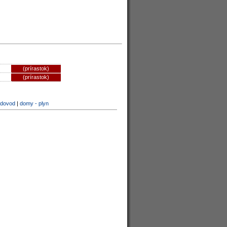
(prírastok)
(prírastok)
odovod
|
domy - plyn