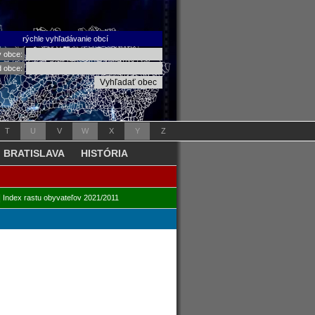
rýchle vyhľadávanie obcí
v obce:
d obce:
T
U
V
W
X
Y
Z
BRATISLAVA
HISTÓRIA
|
Index rastu obyvateľov 2021/2011