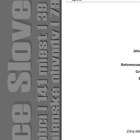
Jeh
Jeh
Reformovan
Reformovan
Gr
Gr
Zdroj dá