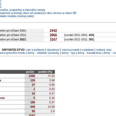
21
1
01
resného, krajského a hlavného mesta
stupnosti (cestnej) obce od ostatných obcí okresu a miest SR
klade modelu cestnej siete)
2442
eľov pri sčítaní 2001:
2866
eľov pri sčítaní 2011:
[rozdiel 2011-2001:
424
]
3167
eľov pri sčítaní
2021
:
[rozdiel 2021-2011:
301
]
OBYVATEĽSTVO
:
vek a pohlavie
|
národnosť
|
vierovyznanie
|
vzdelanie
|
rodinný stav
túra bytového fondu
|
domy - obdobie výstavby
|
domy - typ
|
domy - kanalizácia
|
domy - v
počet
podiel (%)
2266
71.55
a
126
3.98
27
0.85
1
0.03
15
0.47
ovia
5
0.16
189
5.97
446
14.08
92
2.9
3167