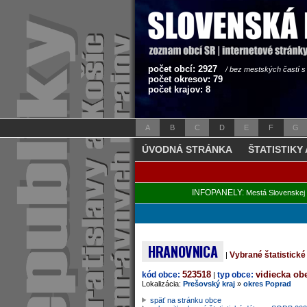
počet obcí: 2927
/ bez mestských častí 
počet okresov: 79
počet krajov: 8
A
B
C
D
E
F
G
ÚVODNÁ STRÁNKA
ŠTATISTIKY
INFOPANELY:
Mestá Slovenskej 
HRANOVNICA
Vybrané štatistick
|
523518
vidiecka ob
kód obce:
typ obce:
|
Lokalizácia:
Prešovský kraj
»
okres Poprad
späť na stránku obce