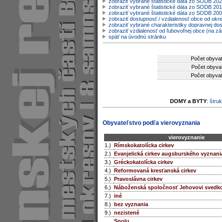
zobraziť vybrané štatistické dáta zo SODB 20
zobraziť vybrané štatistické dáta zo SODB 201
zobraziť vybrané štatistické dáta zo SODB 20
zobraziť dostupnosť / vzdialenosť obce od ok
zobraziť vybrané charakteristiky dopravnej do
zobraziť vzdialenosť od ľubovoľnej obce (na zá
späť na úvodnú stránku
Počet obyvat
Počet obyvat
Počet obyvat
DOMY a BYTY
:
štruk
Obyvateľstvo podľa vierovyznania
vierovyznanie
1.)
Rímskokatolícka cirkev
2.)
Evanjelická cirkev augsburského vyznani
3.)
Gréckokatolícka cirkev
4.)
Reformovaná kresťanská cirkev
5.)
Pravoslávna cirkev
6.)
Náboženská spoločnosť Jehovovi svedk
7.)
iné
8.)
bez vyznania
9.)
nezistené
Spolu