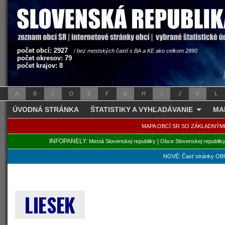
počet obcí: 2927
/ bez mestských častí s BA a KE ako celkom 2890
počet okresov: 79
počet krajov: 8
A
B
C
D
E
F
G
H
I
J
K
L
ÚVODNÁ STRÁNKA
ŠTATISTIKY A VYHĽADÁVANIE
MA
MAPA OBCÍ SR SO ZÁKLADNÝM
INFOPANELY:
|
Mestá Slovenskej republiky
Obce Slovenskej republik
NOVÉ: Časť stránky OBC
LIESEK