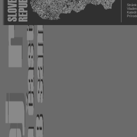
Stránk
Vladim
Katedr
Prírod