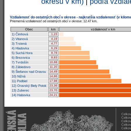
okresu v km)
|
podľa vzdial
Vzdialenosť do ostatných obcí v okrese - najkratšia vzdialenosť (v kilom
Priemerná vzdialenosť od ostatných obcí v okrese: 12.47 km.
Obec
km
vzdialenosť v km
1) Čimhová
1,23
2) Vitanová
4,19
3) Trstená
4,77
4) Hladovka
6,29
5) Suchá Hora
8,78
6) Brezovica
8,83
7) Tvrdošín
10,68
8) Zábiedovo
11,20
9) Štefanov nad Oravou
14,49
10) Nižná
14,86
11) Podbiel
17,98
12) Oravský Biely Potok
23,36
13) Zuberec
23,70
14) Habovka
24,21
Celkov
Celkov
Celkov
Celkov
Celkov