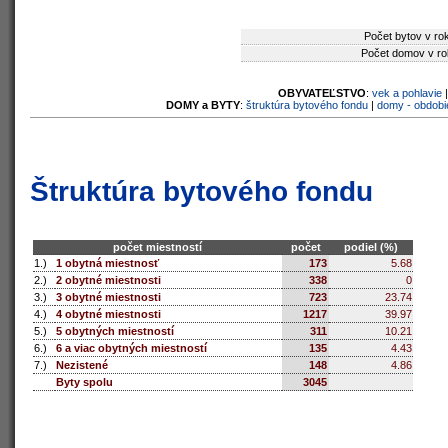
Počet bytov v ro
Počet domov v ro
OBYVATEĽSTVO
:
vek a pohlavie
DOMY a BYTY
:
štruktúra bytového fondu
|
domy - obdobi
Štruktúra bytového fondu
počet miestností
počet
podiel (%)
1.)
1 obytná miestnosť
173
5.68
2.)
2 obytné miestnosti
338
0
3.)
3 obytné miestnosti
723
23.74
4.)
4 obytné miestnosti
1217
39.97
5.)
5 obytných miestností
311
10.21
6.)
6 a viac obytných miestností
135
4.43
7.)
Nezistené
148
4.86
Byty spolu
3045