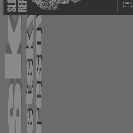
Katedr
Prírod