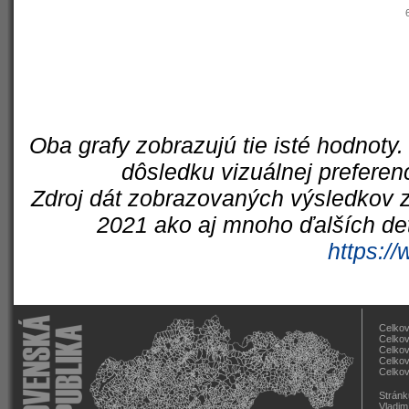
Oba grafy zobrazujú tie isté hodnoty.
dôsledku vizuálnej preferen
Zdroj dát zobrazovaných výsledkov z
2021 ako aj mnoho ďalších det
https://
Celkov
Celkov
Celkov
Celkov
Celkov
Stránk
Vladim