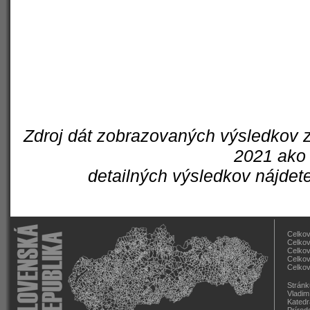
Zdroj dát zobrazovaných výsledkov z
2021 ako 
detailných výsledkov nájdet
Celkov
Celkov
Celkov
Celkov
Celkov
Stránk
Vladim
Katedr