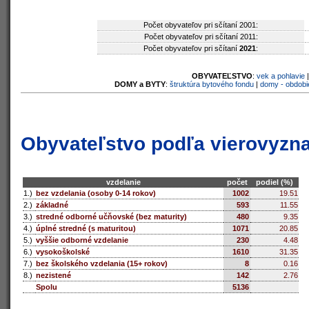
Počet obyvateľov pri sčítaní 2001:
Počet obyvateľov pri sčítaní 2011:
Počet obyvateľov pri sčítaní
2021
:
OBYVATEĽSTVO
:
vek a pohlavie
DOMY a BYTY
:
štruktúra bytového fondu
|
domy - obdobi
Obyvateľstvo podľa vierovyzn
vzdelanie
počet
podiel (%)
1.)
bez vzdelania (osoby 0-14 rokov)
1002
19.51
2.)
základné
593
11.55
3.)
stredné odborné učňovské (bez maturity)
480
9.35
4.)
úplné stredné (s maturitou)
1071
20.85
5.)
vyššie odborné vzdelanie
230
4.48
6.)
vysokoškolské
1610
31.35
7.)
bez školského vzdelania (15+ rokov)
8
0.16
8.)
nezistené
142
2.76
Spolu
5136