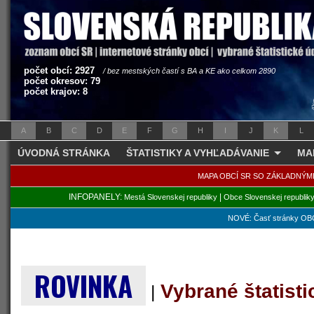
počet obcí: 2927
/ bez mestských častí s BA a KE ako celkom 2890
počet okresov: 79
počet krajov: 8
A
B
C
D
E
F
G
H
I
J
K
L
ÚVODNÁ STRÁNKA
ŠTATISTIKY A VYHĽADÁVANIE
MA
MAPA OBCÍ SR SO ZÁKLADNÝM
INFOPANELY:
|
Mestá Slovenskej republiky
Obce Slovenskej republik
NOVÉ: Časť stránky OBC
ROVINKA
Vybrané štatist
|