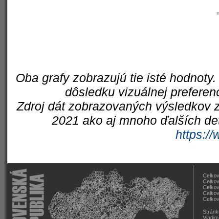
Oba grafy zobrazujú tie isté hodnoty.
dôsledku vizuálnej preferen
Zdroj dát zobrazovaných výsledkov z
2021 ako aj mnoho ďalších det
https://
Celkov
Celkov
Celkov
Celkov
Celkov
Stránk
Vladim