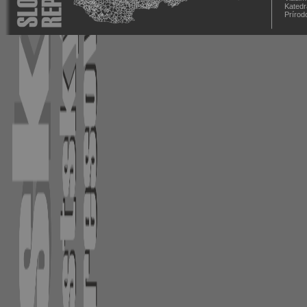
Katedr
Prírod