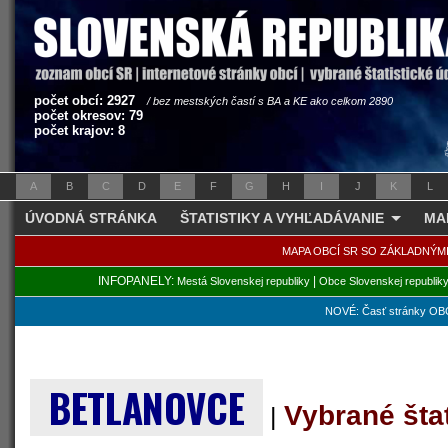
počet obcí: 2927
/ bez mestských častí s BA a KE ako celkom 2890
počet okresov: 79
počet krajov: 8
A
B
C
D
E
F
G
H
I
J
K
L
ÚVODNÁ STRÁNKA
ŠTATISTIKY A VYHĽADÁVANIE
MA
MAPA OBCÍ SR SO ZÁKLADNÝM
INFOPANELY:
|
Mestá Slovenskej republiky
Obce Slovenskej republik
NOVÉ: Časť stránky OBC
BETLANOVCE
Vybrané šta
|