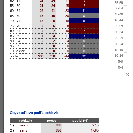
50 - 54
23
24
47
-1
55-59
55 - 59
21
24
45
-3
50-54
60 - 64
22
11
33
11
45-49
65 - 69
15
15
30
0
40-44
70 - 74
12
6
18
6
75 - 79
3
5
8
-2
35-39
80 - 84
3
7
10
-4
30-34
85 - 89
7
4
11
3
25-29
90 - 94
2
2
4
0
20-24
95 - 99
0
0
0
0
15-19
100 a viac
0
0
0
0
10-14
spolu
388
356
744
32
5-9
0-4
40
Obyvateľstvo podľa pohlavia
pohlavie
počet
podiel (%)
1.)
muži
388
52.15
2.)
ženy
356
47.85