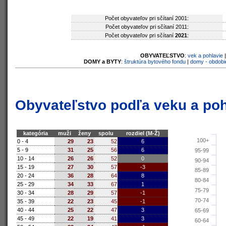
Počet obyvateľov pri sčítaní 2001:
Počet obyvateľov pri sčítaní 2011:
Počet obyvateľov pri sčítaní
2021
:
OBYVATEĽSTVO
:
vek a pohlavie
DOMY a BYTY
:
štruktúra bytového fondu
|
domy - obdobi
Obyvateľstvo podľa veku a poh
kategória
muži
ženy
spolu
rozdiel (M-Ž)
100+
0 - 4
29
23
52
6
5 - 9
31
25
56
6
95-99
10 - 14
26
26
52
0
90-94
15 - 19
27
30
57
-3
85-89
20 - 24
36
28
64
8
80-84
25 - 29
34
33
67
1
75-79
30 - 34
28
29
57
-1
70-74
35 - 39
22
23
45
-1
40 - 44
25
22
47
3
65-69
45 - 49
22
19
41
3
60-64