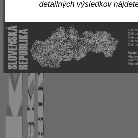
detailných výsledkov nájdet
Celkov
Celkov
Celkov
Celkov
Celkov
Stránk
Vladim
Katedr
Prírod