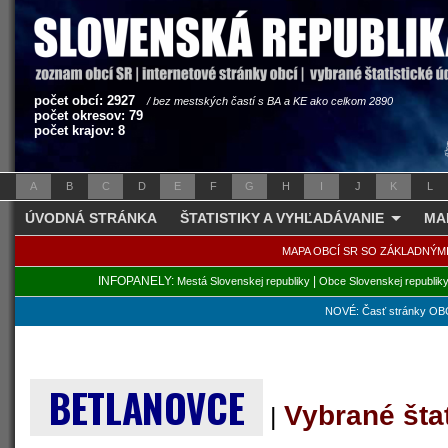
počet obcí: 2927
/ bez mestských častí s BA a KE ako celkom 2890
počet okresov: 79
počet krajov: 8
A
B
C
D
E
F
G
H
I
J
K
L
ÚVODNÁ STRÁNKA
ŠTATISTIKY A VYHĽADÁVANIE
MA
MAPA OBCÍ SR SO ZÁKLADNÝM
INFOPANELY:
|
Mestá Slovenskej republiky
Obce Slovenskej republik
NOVÉ: Časť stránky OBC
BETLANOVCE
Vybrané šta
|