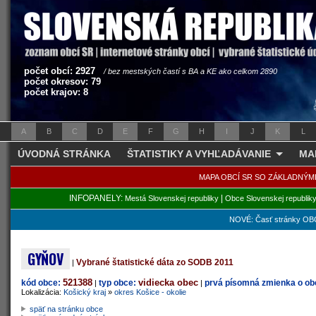
počet obcí: 2927
/ bez mestských častí s BA a KE ako celkom 2890
počet okresov: 79
počet krajov: 8
A
B
C
D
E
F
G
H
I
J
K
L
ÚVODNÁ STRÁNKA
ŠTATISTIKY A VYHĽADÁVANIE
MA
MAPA OBCÍ SR SO ZÁKLADNÝM
INFOPANELY:
|
Mestá Slovenskej republiky
Obce Slovenskej republik
NOVÉ: Časť stránky OBC
GYŇOV
Vybrané štatistické dáta zo SODB 2011
|
521388
vidiecka obec
kód obce:
typ obce:
prvá písomná zmienka o obc
|
|
Lokalizácia:
Košický kraj
»
okres Košice - okolie
späť na stránku obce