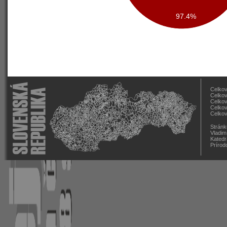
97.4%
Celkov
Celkov
Celkov
Celkov
Celkov
Stránk
Vladim
Katedr
Prírod