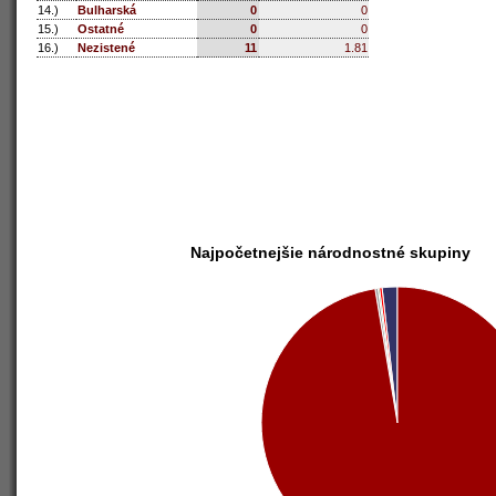
14.)
Bulharská
0
0
15.)
Ostatné
0
0
16.)
Nezistené
11
1.81
Najpočetnejšie národnostné skupiny