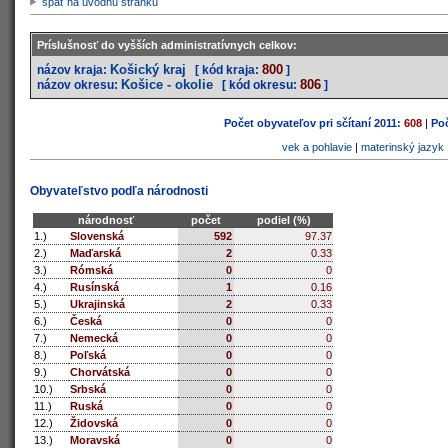
späť na úvodnú stránku
Príslušnosť do vyšších administratívnych celkov:
Košický kraj
800
názov kraja:
[ kód kraja:
]
Košice - okolie
806
názov okresu:
[ kód okresu:
]
Počet obyvateľov pri sčítaní 2011:
608
|
Poč
vek a pohlavie
|
materinský jazyk
Obyvateľstvo podľa národnosti
národnosť
počet
podiel (%)
1.)
Slovenská
592
97.37
2.)
Maďarská
2
0.33
3.)
Rómská
0
0
4.)
Rusínská
1
0.16
5.)
Ukrajinská
2
0.33
6.)
Česká
0
0
7.)
Nemecká
0
0
8.)
Poľská
0
0
9.)
Chorvátská
0
0
10.)
Srbská
0
0
11.)
Ruská
0
0
12.)
Židovská
0
0
13.)
Moravská
0
0