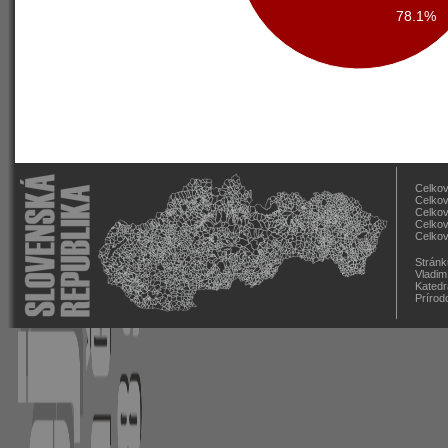
78.1%
Celkov
Celkov
Celkov
Celkov
Celkov
Stránk
Vladim
Katedr
Prírod