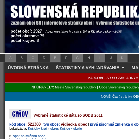
počet obcí: 2927
/ bez mestských častí s BA a KE ako celkom 2890
počet okresov: 79
počet krajov: 8
A
B
C
D
E
F
G
H
I
J
K
L
ÚVODNÁ STRÁNKA
ŠTATISTIKY A VYHĽADÁVANIE
MA
MAPA OBCÍ SR SO ZÁKLADNÝM
INFOPANELY:
|
Mestá Slovenskej republiky
Obce Slovenskej republik
NOVÉ: Časť stránky OBC
GYŇOV
Vybrané štatistické dáta zo SODB 2011
|
521388
vidiecka obec
kód obce:
typ obce:
prvá písomná zmienka o obc
|
|
Lokalizácia:
Košický kraj
»
okres Košice - okolie
späť na stránku obce