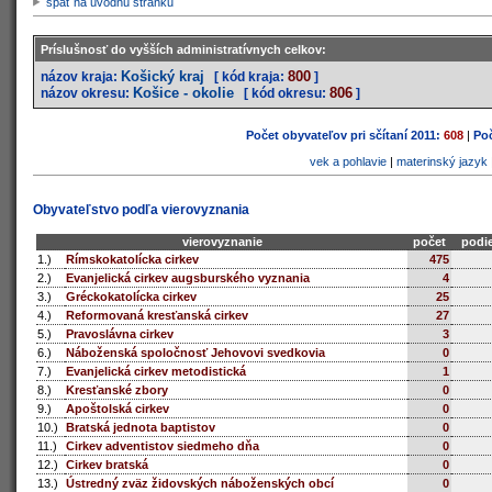
späť na úvodnú stránku
Príslušnosť do vyšších administratívnych celkov:
Košický kraj
800
názov kraja:
[ kód kraja:
]
Košice - okolie
806
názov okresu:
[ kód okresu:
]
Počet obyvateľov pri sčítaní 2011:
608
|
Poč
vek a pohlavie
|
materinský jazyk
Obyvateľstvo podľa vierovyznania
vierovyznanie
počet
podie
1.)
Rímskokatolícka cirkev
475
2.)
Evanjelická cirkev augsburského vyznania
4
3.)
Gréckokatolícka cirkev
25
4.)
Reformovaná kresťanská cirkev
27
5.)
Pravoslávna cirkev
3
6.)
Náboženská spoločnosť Jehovovi svedkovia
0
7.)
Evanjelická cirkev metodistická
1
8.)
Kresťanské zbory
0
9.)
Apoštolská cirkev
0
10.)
Bratská jednota baptistov
0
11.)
Cirkev adventistov siedmeho dňa
0
12.)
Cirkev bratská
0
13.)
Ústredný zväz židovských náboženských obcí
0