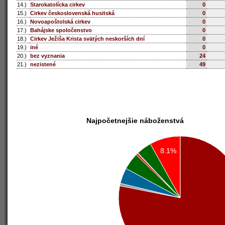
14.)
Starokatolícka cirkev
0
15.)
Cirkev československá husitská
0
16.)
Novoapoštolská cirkev
0
17.)
Bahájske spoločenstvo
0
18.)
Cirkev Ježiša Krista svätých neskorších dní
0
19.)
iné
0
20.)
bez vyznania
24
21.)
nezistené
49
Najpočetnejšie náboženstvá
8.1%