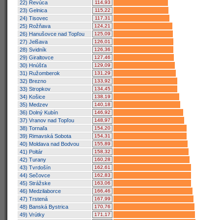
22) Revúca
114,93
23) Gelnica
115,22
24) Tisovec
117,31
25) Rožňava
124,21
26) Hanušovce nad Topľou
125,09
27) Jelšava
126,01
28) Svidník
126,36
29) Giraltovce
127,46
30) Hnúšťa
129,09
31) Ružomberok
131,29
32) Brezno
133,92
33) Stropkov
134,45
34) Košice
138,19
35) Medzev
140,18
36) Dolný Kubín
146,92
37) Vranov nad Topľou
148,97
38) Tornaľa
154,20
39) Rimavská Sobota
154,31
40) Moldava nad Bodvou
155,89
41) Poltár
158,32
42) Turany
160,28
43) Tvrdošín
162,61
44) Sečovce
162,83
45) Strážske
163,06
46) Medzilaborce
166,46
47) Trstená
167,99
48) Banská Bystrica
170,76
49) Vrútky
171,17