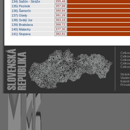
134) Šaštín - Stráže
355,48
135) Pezinok
357,99
136) Šamorín
360,94
137) Gbely
361,28
138) Svätý Jur
363,18
139) Bratislava
369,72
140) Malacky
377,30
141) Stupava
382,81
Celkov
Celkov
Celkov
Celkov
Celkov
Stránk
Vladim
Katedr
Prírod