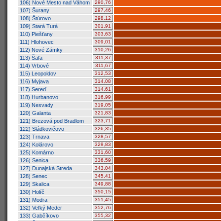
106) Nové Mesto nad Váhom
290,76
107) Šurany
297,46
108) Štúrovo
298,12
109) Stará Turá
301,91
110) Piešťany
303,63
111) Hlohovec
309,01
112) Nové Zámky
310,26
113) Šaľa
311,37
114) Vrbové
311,67
115) Leopoldov
312,53
116) Myjava
314,08
117) Sereď
314,61
118) Hurbanovo
316,99
119) Nesvady
319,05
120) Galanta
321,83
121) Brezová pod Bradlom
323,71
122) Sládkovičovo
326,35
123) Trnava
328,57
124) Kolárovo
329,83
125) Komárno
331,60
126) Senica
336,59
127) Dunajská Streda
343,04
128) Senec
345,41
129) Skalica
349,88
130) Holíč
350,15
131) Modra
351,45
132) Veľký Meder
352,76
133) Gabčíkovo
355,32