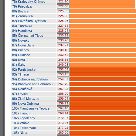
78) Kráľovský Chlmec
221,70
79) Prievidza
222,48
80) Bojnice
225,05
81) Žarnovica
225,20
82) Považská Bystrica
225,26
83) Turzovka
227,64
84) Handlová
228,54
85) Čierna nad Tisou
230,28
86) Nováky
233,26
87) Nová Baňa
237,21
88) Púchov
239,40
89) Dudince
242,62
90) Ilava
248,38
91) Šahy
249,53
92) Partizánske
253,09
93) Tlmače
253,15
94) Dubnica nad Váhom
254,67
95) Bánovce nad Bebravou
257,70
96) Nemšová
257,93
97) Levice
258,09
98) Zlaté Moravce
259,04
99) Nová Dubnica
259,33
100) Trenčianske Teplice
264,10
101) Trenčín
268,44
102) Topoľčany
272,07
103) Vráble
273,36
104) Želiezovce
277,02
105) Nitra
285,09