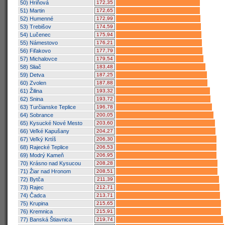
50) Hriňová
172,35
51) Martin
172,65
52) Humenné
172,99
53) Trebišov
174,59
54) Lučenec
175,94
55) Námestovo
176,21
56) Fiľakovo
177,79
57) Michalovce
179,54
58) Sliač
183,48
59) Detva
187,25
60) Zvolen
187,88
61) Žilina
193,32
62) Snina
193,72
63) Turčianske Teplice
196,78
64) Sobrance
200,05
65) Kysucké Nové Mesto
203,60
66) Veľké Kapušany
204,27
67) Veľký Krtíš
206,30
68) Rajecké Teplice
206,53
69) Modrý Kameň
206,95
70) Krásno nad Kysucou
208,28
71) Žiar nad Hronom
208,51
72) Bytča
211,39
73) Rajec
212,71
74) Čadca
213,71
75) Krupina
215,65
76) Kremnica
215,91
77) Banská Štiavnica
219,74