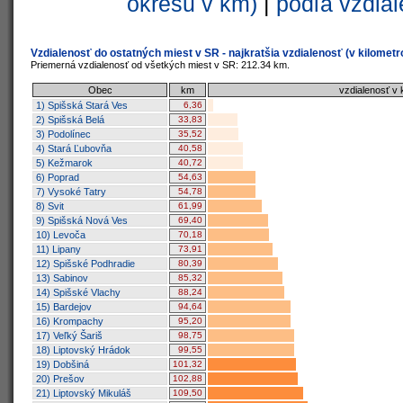
okresu v km)
|
podľa vzdial
Vzdialenosť do ostatných miest v SR - najkratšia vzdialenosť (v kilometr
Priemerná vzdialenosť od všetkých miest v SR: 212.34 km.
Obec
km
vzdialenosť v
1) Spišská Stará Ves
6,36
2) Spišská Belá
33,83
3) Podolínec
35,52
4) Stará Ľubovňa
40,58
5) Kežmarok
40,72
6) Poprad
54,63
7) Vysoké Tatry
54,78
8) Svit
61,99
9) Spišská Nová Ves
69,40
10) Levoča
70,18
11) Lipany
73,91
12) Spišské Podhradie
80,39
13) Sabinov
85,32
14) Spišské Vlachy
88,24
15) Bardejov
94,64
16) Krompachy
95,20
17) Veľký Šariš
98,75
18) Liptovský Hrádok
99,55
19) Dobšiná
101,32
20) Prešov
102,88
21) Liptovský Mikuláš
109,50