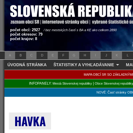
počet obcí: 2927
/ bez mestských častí s BA a KE ako celkom 2890
počet okresov: 79
počet krajov: 8
A
B
C
D
E
F
G
H
I
J
K
L
ÚVODNÁ STRÁNKA
ŠTATISTIKY A VYHĽADÁVANIE
MA
MAPA OBCÍ SR SO ZÁKLADNÝM
INFOPANELY:
|
Mestá Slovenskej republiky
Obce Slovenskej republik
NOVÉ: Časť stránky OBC
HAVKA