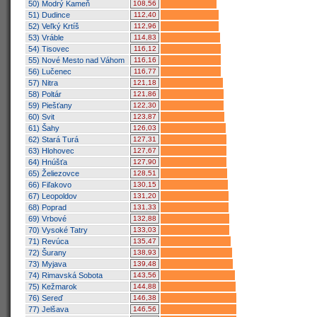
50) Modrý Kameň
108,56
51) Dudince
112,40
52) Veľký Krtíš
112,96
53) Vráble
114,83
54) Tisovec
116,12
55) Nové Mesto nad Váhom
116,16
56) Lučenec
116,77
57) Nitra
121,18
58) Poltár
121,86
59) Piešťany
122,30
60) Svit
123,87
61) Šahy
126,03
62) Stará Turá
127,31
63) Hlohovec
127,67
64) Hnúšťa
127,90
65) Želiezovce
128,51
66) Fiľakovo
130,15
67) Leopoldov
131,20
68) Poprad
131,33
69) Vrbové
132,88
70) Vysoké Tatry
133,03
71) Revúca
135,47
72) Šurany
138,93
73) Myjava
139,48
74) Rimavská Sobota
143,56
75) Kežmarok
144,88
76) Sereď
146,38
77) Jelšava
146,56