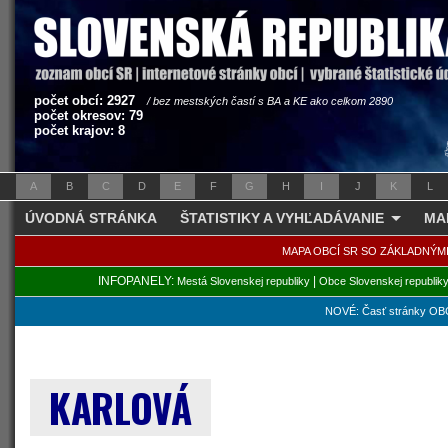
počet obcí: 2927
/ bez mestských častí s BA a KE ako celkom 2890
počet okresov: 79
počet krajov: 8
A
B
C
D
E
F
G
H
I
J
K
L
ÚVODNÁ STRÁNKA
ŠTATISTIKY A VYHĽADÁVANIE
MA
MAPA OBCÍ SR SO ZÁKLADNÝM
INFOPANELY:
|
Mestá Slovenskej republiky
Obce Slovenskej republik
NOVÉ: Časť stránky OBC
KARLOVÁ